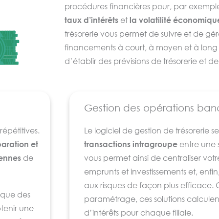
cer.
procédures financières pour, par exempl
taux d’intérêts
et
la volatilité économiqu
trésorerie vous permet de suivre et de gé
financements à court, à moyen et à long 
d’établir des prévisions de trésorerie et de 
disponibles.
À cet effet, il met à votre disposition diffé
Gestion des opérations banc
couvrant aussi bien la gestion et la prévisi
des opérations financières intragroupe, 
épétitives.
Le logiciel de gestion de trésorerie
financements, ou encore le suivi et la ges
aration et
transactions intragroupe
entre une so
iennes
de
vous permet ainsi de centraliser votre
emprunts et investissements et, enfin
aux risques de façon plus efficace.
arque des
paramétrage, ces solutions calculent
btenir une
d’intérêts pour chaque filiale.