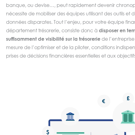
banque, ou devise…, peut rapidement devenir chrono
nécessite de mobiliser des équipes utilisant des outils et 
données disparates. Tout l’enjeu, pour votre équipe fin
département trésorerie, consiste donc à
disposer en tem
suffisamment de visibilité sur la trésorerie
de l’entreprise
mesure de l’optimiser et de la piloter, conditions indispe
prises de décisions financières essentielles et aux objectif
commerciaux stratégiques.
Globalement, la
gestion de trésorerie
a pour objectif
d’o
coûts ou la rentabilité
des flux financiers
internes et ext
sécuriser
. Elle a également pour vocation de
fournir au
financiers des informations actualisées et prévisionnell
la capacité financière de l’entreprise. Des démarches d
vous accompagnent les outils de gestion de trésorerie, d
financières ou encore des relations bancaires, dont les 