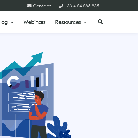
Contact
+33 4 84 885 885
log
Webinars
Ressources