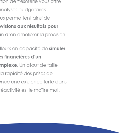
tion de trésorerie vous offre
analyses budgétaires
onsécutifs aux opérations de
ous permettent ainsi de
ilisés automatiquement par
visions aux résultats pour
.
fin d’en améliorer la précision.
illeurs en capacité de
simuler
s financières d’un
mplexe
. Un atout de taille
a rapidité des prises de
enue une exigence forte dans
activité est le maître mot.