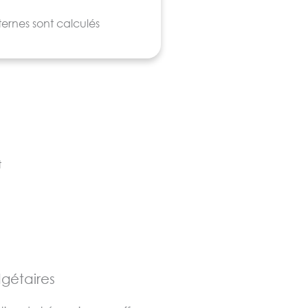
ernes sont calculés
es principales de trésorerie
 filiale et couple de
anes de direction de
e du groupe
chaque jour, et
des filiales de façon plus
t
va vous aider à
mettre en
tre Convention de
ptes courants,
ent des prêts.
nt disponibles que vous ayez
gétaires
ations intragroupe ou que
ancaire.