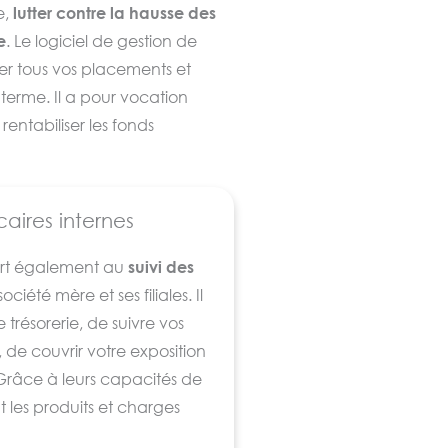
e,
lutter contre la hausse des
e
. Le logiciel de gestion de
rer tous vos placements et
terme. Il a pour vocation
rentabiliser les fonds
rentes fonctionnalités
aires internes
on de trésorerie que le suivi
des placements et
 sert également au
suivi des
tion des relations bancaires.
ciété mère et ses filiales. Il
 trésorerie, de suivre vos
, de couvrir votre exposition
 Grâce à leurs capacités de
 les produits et charges