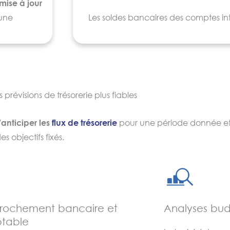
mise à jour
 une
Les soldes bancaires des comptes int
bleaux de
automatiquement pour que les équip
t même,
puissent
visionner tous les soldes par
 taux de
devises
, et permettre ainsi aux org
vise
déterminer les besoins de trésoreri
de gérer les demandes de trésorerie 
 prévisions de trésorerie plus fiables
régulière.
t votre
’anticiper les
flux de trésorerie
pour une période donnée e
tes
Un logiciel de gestion de trésorerie 
s objectifs fixés.
es
œuvre les mesures définies dans vo
Trésorerie
: parties concernées, com
erie à
rémunération, durée de remboursem
intenant la
L’ensemble des fonctionnalités sero
ettent
rochement bancaire et
Analyses bud
choisi de gérer en interne vos opér
 notamment
table
vous ayez opté pour un cash pool b
nts ainsi