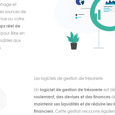
phage et
des sources de
ance ou votre
ps réel de
 pour être en
nsables aux
s
ptimiser les
ernes, et de
les
Les logiciels de gestion de trésorerie
x décideurs
es
concernant
Un
logiciel de gestion de trésorerie
est dé
ans lesquelles
roulement, des devises et des finances
de
es transactions
maintenir ses liquidités et de réduire les 
capacités
financiers
. Cette gestion recouvre égaleme