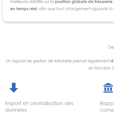
meilleure visibilité sur la
position globale de trésorerie 
en temps réel
, afin que tout changement apporté à
prévision soit automatiquement disponible sur vos ta
position de trésorerie. Les devises étrangères peuven
dans certains outils, être affichées en fonction de leur
change, et les positions sont visualisables dans leur de
d’origine.
Des
Un logiciel de gestion de trésorerie renforce égalemen
Un logiciel de gestion de trésorerie permet également
d
visibilité sur les liquidités
, tout en contrôlant les comp
en fonction de
bancaires, en gérant les opérations financières intern
(équilibrages, gestion des comptes courants, ou prêts
intragroupes, financement et placements de la trésor
court terme) et externes (avec les banques) et en ma
conformité légale. Parmi les indicateurs-clés qui perm
Import et centralisation des
Rapp
d’évaluer une bonne gestion de trésorerie, on note
données
comp
la disponibilité de trésorerie, les délais et créances clie