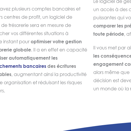
Le logiciel de ges
 avez plusieurs comptes bancaires et
un accès à des 
L‘ensemble des flux d’équilibrage c
rs centres de profit, un logiciel de
puissantes qui v
cash pooling
pouvant être comptab
 de trésorerie sera en mesure de
comparer les pré
votre logiciel de gestion de trésorerie
her vos différentes situations à
toute période
, a
 instant pour
optimiser votre gestion
Il vous met par a
orerie globale
. Il a en effet en capacité
les conséquence
liser automatiquement les
engagement co
chements bancaires
des écritures
alors même que l
ables
, augmentant ainsi la productivité
décision est dev
e organisation et réduisant les risques
un monde où la ré
rs.