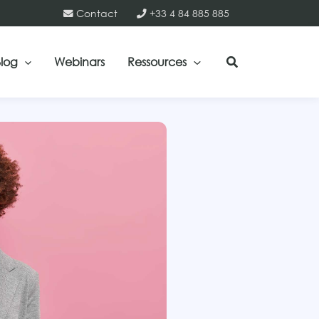
Contact
+33 4 84 885 885
log
Webinars
Ressources